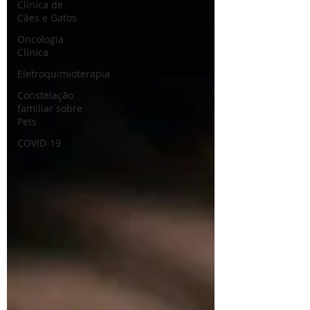
Clínica de
Cães e Gatos
Oncologia
Clínica
Eletroquimioterapia
Constelação
familiar sobre
Pets
COVID-19