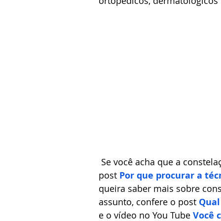
ortopédicos, dermatológicos 
 Se você acha que a constelação pode ser algo interessante para você, leia o 
post 
Por que procurar a téc
queira saber mais sobre con
assunto, confere o post 
Qual
e o vídeo no You Tube 
Você c