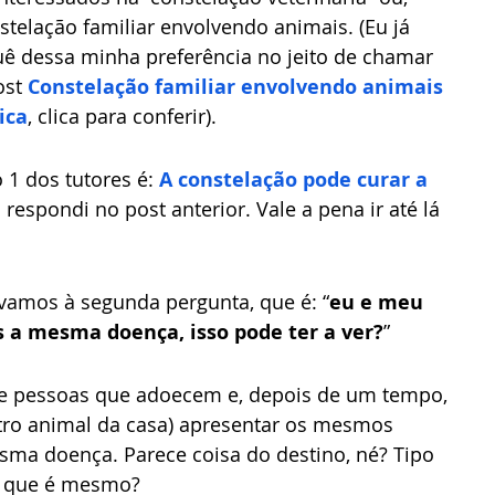
stelação familiar envolvendo animais. (Eu já 
ê dessa minha preferência no jeito de chamar 
st 
Constelação familiar envolvendo animais 
ica
, clica para conferir).
1 dos tutores é: 
A constelação pode curar a 
 respondi no post anterior. Vale a pena ir até lá 
vamos à segunda pergunta, que é: “
eu e meu 
 a mesma doença, isso pode ter a ver?
” 
s de pessoas que adoecem e, depois de um tempo, 
tro animal da casa) apresentar os mesmos 
ma doença. Parece coisa do destino, né? Tipo 
á que é mesmo? 