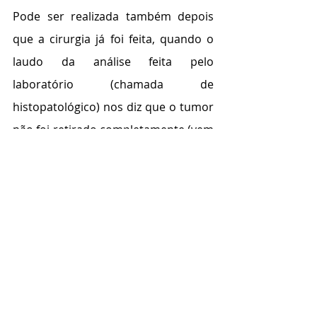
Pode ser realizada também depois 
que a cirurgia já foi feita, quando o 
laudo da análise feita pelo 
laboratório (chamada de 
histopatológico) nos diz que o tumor 
não foi retirado completamente (vem 
escrito como "margens 
comprometidas", o que significa que 
ficaram células do tumor ainda no 
paciente). Nesse caso a 
eletroquimioterapia pode ser 
utilizada para matar as células 
tumorais que restaram no paciente, 
após a cirurgia incompleta.