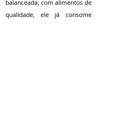
balanceada, com alimentos de 
qualidade, ele já consome 
tudo o que precisa para 
crescer com saúde, e qualquer 
suplementação extra irá, não 
só desbalancear sua dieta, 
como potencialmente causar 
problemas de saúde no 
futuro. "Ah mas eu sempre dei 
suplementos para meus 
filhotes e nunca tive problema 